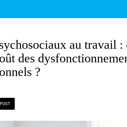
ychosociaux au travail : 
coût des dysfonctionneme
ionnels ?
POST