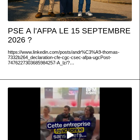
PSE A l'AFPA LE 15 SEPTEMBRE
2026 ?
https://www.linkedin.com/posts/andr%C3%A9-thomas-
7332b264_declaration-cfe-cgc-csec-afpa-ugcPost-
7476227303685984257-A_lz/?
utm_source=share&utm_medium=member_desktop&rcm=
ACoAABYmLPQBH3PmG8QOwW0hl6AXfFjdU7SVR4A