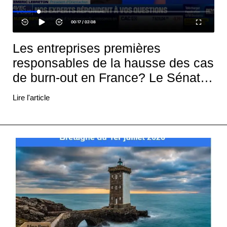
Les entreprises premières
responsables de la hausse des cas
de burn-out en France? Le Sénat
refuse de publier le rapport de sa
Lire l'article
mission d'information sur le sujet
car il est jugé "trop orienté"