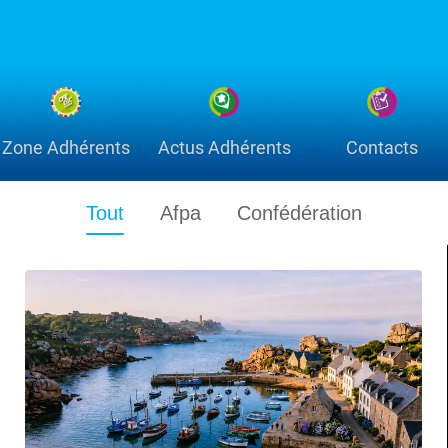
Zone Adhérents
Actus Adhérents
Contacts
Tout
Afpa
Confédération