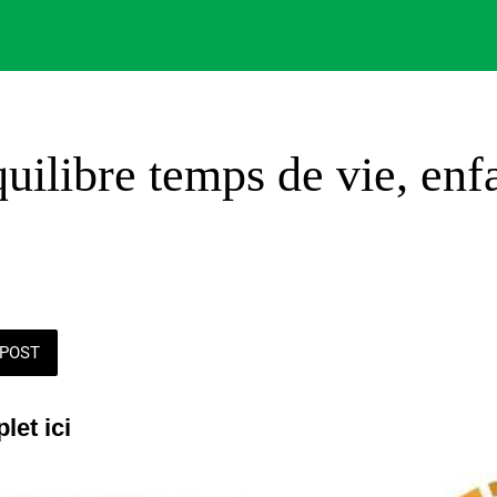
uilibre temps de vie, enf
POST
let ici