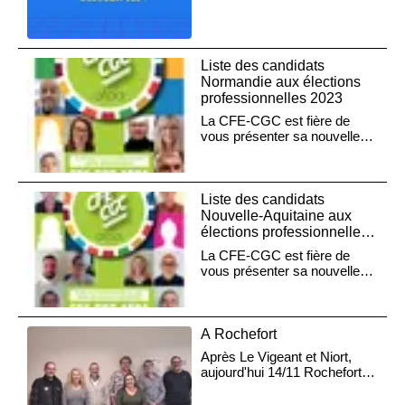
Liste des candidats
Normandie aux élections
professionnelles 2023
La CFE-CGC est fière de
vous présenter sa nouvelle
liste des candidats aux
élections professionnelles
2023 de l'AFPA Normandie.
Liste des candidats
Nouvelle-Aquitaine aux
élections professionnelles
2023
La CFE-CGC est fière de
vous présenter sa nouvelle
liste des candidats aux
élections professionnelles
2023 de l'AFPA Nouvelle-
Aquitaine.
A Rochefort
Après Le Vigeant et Niort,
aujourd'hui 14/11 Rochefort
avec une partie de l'équipe
présente sur les listes