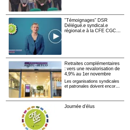
électorales.
"Témoignages" DSR
Délégué.e syndical.e
régional.e à la CFE CGC
Afpa
Retraites complémentaires
: vers une revalorisation de
4,9% au 1er novembre
Les organisations syndicales
et patronales doivent encore
signer l'accord décroché
dans la nuit du jeudi 5
octobre. Elles s’opposent par
ailleurs aux velléités de
Journée d'élus
l'exécutif de ponctionner les
réserves de l'Agirc-Arrco,
refusant de «signer un
chèque au gouvernement».